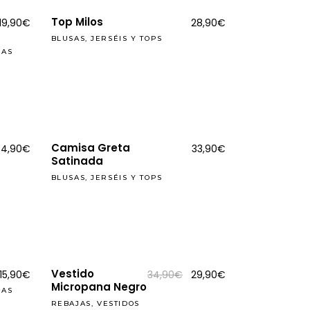
Top Milos
El
El
19,90
€
28,90
€
precio
precio
BLUSAS, JERSÉIS Y TOPS
original
actual
era:
es:
JAS
33,90€.
19,90€.
Camisa Greta
34,90
€
33,90
€
Satinada
BLUSAS, JERSÉIS Y TOPS
REBAJAS
Vestido
El
El
El
El
15,90
€
34,90
€
29,90
€
precio
precio
precio
precio
Micropana Negro
JAS
original
actual
original
actual
era:
es:
era:
es:
REBAJAS
,
VESTIDOS