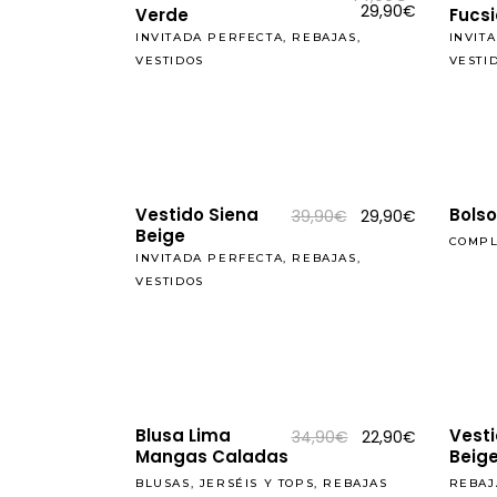
precio
El
29,90
€
Verde
Fucsi
original
precio
INVITADA PERFECTA
,
REBAJAS
,
era:
actual
INVIT
44,90€.
es:
VESTIDOS
VESTI
29,90€.
REBAJAS
REBAJAS
Vestido Siena
Bols
El
El
39,90
€
29,90
€
precio
precio
Beige
COMP
original
actual
INVITADA PERFECTA
,
REBAJAS
,
era:
es:
39,90€.
29,90€.
VESTIDOS
REBAJAS
REBAJAS
Blusa Lima
Vesti
El
El
34,90
€
22,90
€
precio
precio
Mangas Caladas
Beige
original
actual
era:
es:
BLUSAS, JERSÉIS Y TOPS
,
REBAJAS
REBAJ