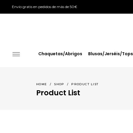
Envío gratis en pedidos de más de 50€
Chaquetas/Abrigos
Blusas/Jerséis/Tops
HOME
/
SHOP
/
PRODUCT LIST
Product List