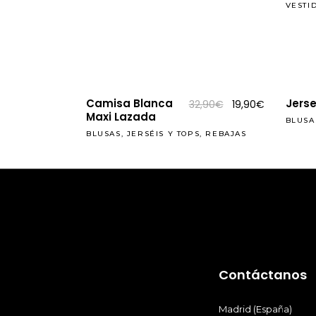
29,90€.
19,90€.
VESTI
REBAJAS
REBAJAS
Camisa Blanca
Jerse
El
El
32,90
€
19,90
€
precio
precio
Maxi Lazada
BLUSA
original
actual
era:
es:
BLUSAS, JERSÉIS Y TOPS
,
REBAJAS
32,90€.
19,90€.
Contáctanos
Madrid (España)