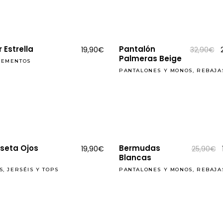
REBAJAS
r Estrella
Pantalón
E
19,90
€
32,90
€
Palmeras Beige
LEMENTOS
o
e
PANTALONES Y MONOS
,
REBAJA
REBAJAS
seta Ojos
Bermudas
19,90
€
25,90
€
Blancas
S, JERSÉIS Y TOPS
PANTALONES Y MONOS
,
REBAJA