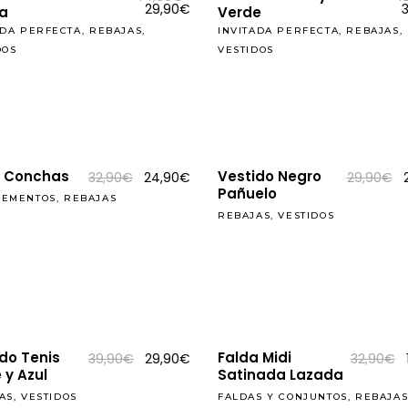
precio
El
29,90
€
a
Verde
original
precio
ADA PERFECTA
,
REBAJAS
,
era:
actual
INVITADA PERFECTA
,
REBAJAS
,
44,90€.
es:
DOS
VESTIDOS
29,90€.
REBAJAS
o Conchas
Vestido Negro
El
El
E
32,90
€
24,90
€
29,90
€
precio
precio
Pañuelo
LEMENTOS
,
REBAJAS
original
actual
o
era:
es:
e
REBAJAS
,
VESTIDOS
32,90€.
24,90€.
REBAJAS
do Tenis
Falda Midi
El
El
39,90
€
29,90
€
32,90
€
precio
precio
 y Azul
Satinada Lazada
original
actual
era:
es:
AS
,
VESTIDOS
FALDAS Y CONJUNTOS
,
REBAJA