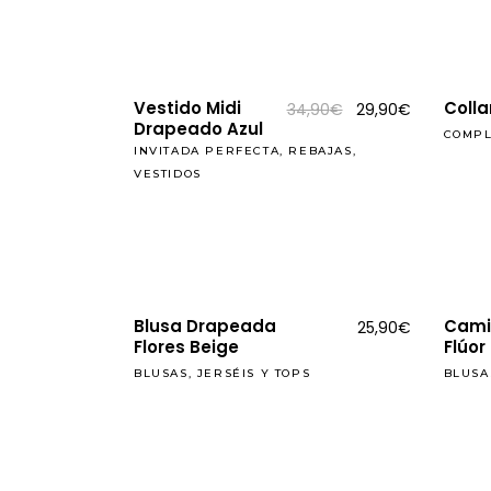
REBAJAS
Vestido Midi
Colla
El
El
34,90
€
29,90
€
precio
precio
Drapeado Azul
COMP
original
actual
INVITADA PERFECTA
,
REBAJAS
,
era:
es:
34,90€.
29,90€.
VESTIDOS
Blusa Drapeada
Cami
25,90
€
Flores Beige
Flúor
BLUSAS, JERSÉIS Y TOPS
BLUSA