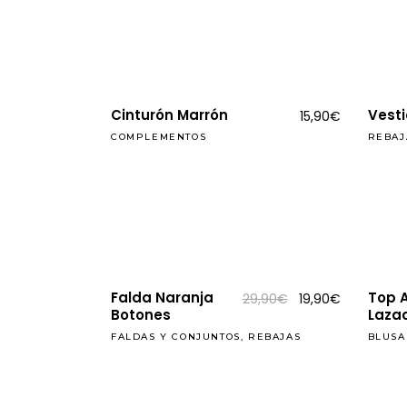
34,90€.
22,90€.
REBAJAS
Cinturón Marrón
Vesti
15,90
€
COMPLEMENTOS
REBAJ
REBAJAS
REBAJAS
Falda Naranja
Top 
El
El
29,90
€
19,90
€
precio
precio
Botones
Laza
original
actual
era:
es:
FALDAS Y CONJUNTOS
,
REBAJAS
BLUSA
29,90€.
19,90€.