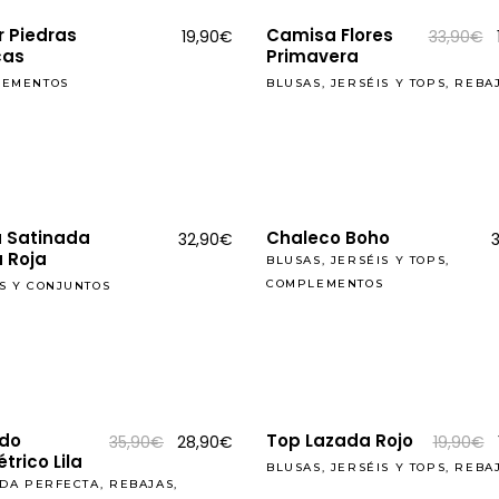
REBAJAS
r Piedras
Camisa Flores
19,90
€
33,90
€
cas
Primavera
LEMENTOS
BLUSAS, JERSÉIS Y TOPS
,
REBA
a Satinada
Chaleco Boho
32,90
€
 Roja
BLUSAS, JERSÉIS Y TOPS
,
COMPLEMENTOS
S Y CONJUNTOS
REBAJAS
ido
Top Lazada Rojo
El
El
35,90
€
28,90
€
19,90
€
precio
precio
trico Lila
BLUSAS, JERSÉIS Y TOPS
,
REBA
original
actual
ADA PERFECTA
,
REBAJAS
,
era:
es: