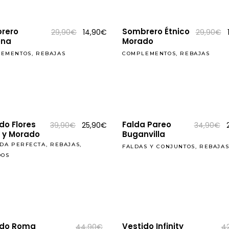
REBAJAS
rero
Sombrero Étnico
El
El
29,90
€
14,90
€
29,90
€
precio
precio
na
Morado
original
actual
era:
es:
LEMENTOS
,
REBAJAS
COMPLEMENTOS
,
REBAJAS
29,90€.
14,90€.
REBAJAS
do Flores
Falda Pareo
El
El
E
39,90
€
25,90
€
34,90
€
precio
precio
 y Morado
Buganvilla
original
actual
o
ADA PERFECTA
,
REBAJAS
,
era:
es:
e
FALDAS Y CONJUNTOS
,
REBAJA
39,90€.
25,90€.
DOS
REBAJAS
ido Roma
Vestido Infinity
El
44,90
€
4