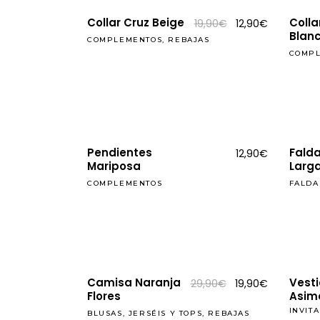
REBAJAS
Collar Cruz Beige
Colla
El
El
19,90
€
12,90
€
precio
precio
Blan
COMPLEMENTOS
,
REBAJAS
original
actual
era:
es:
COMP
19,90€.
12,90€.
Pendientes
Fald
12,90
€
Mariposa
Larga
COMPLEMENTOS
FALDA
REBAJAS
REBAJAS
Camisa Naranja
Vest
El
El
29,90
€
19,90
€
precio
precio
Flores
Asimé
original
actual
era:
es:
INVIT
BLUSAS, JERSÉIS Y TOPS
,
REBAJAS