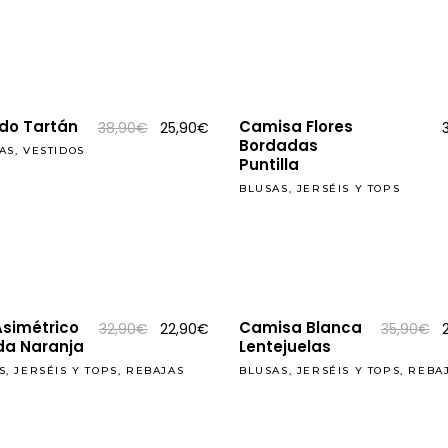
39,90€.
29,90€.
do Tartán
Camisa Flores
El
El
38,90
€
25,90
€
precio
precio
Bordadas
AS
,
VESTIDOS
original
actual
Puntilla
era:
es:
38,90€.
25,90€.
BLUSAS, JERSÉIS Y TOPS
REBAJAS
Asimétrico
Camisa Blanca
El
El
E
32,90
€
22,90
€
35,90
€
precio
precio
p
da Naranja
Lentejuelas
original
actual
o
era:
es:
e
S, JERSÉIS Y TOPS
,
REBAJAS
BLUSAS, JERSÉIS Y TOPS
,
REBA
32,90€.
22,90€.
3