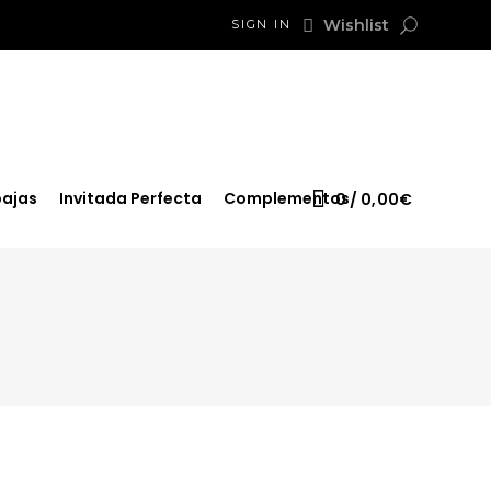
Wishlist
SIGN IN
ajas
Invitada Perfecta
Complementos
0
0,00
€