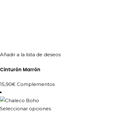
Añadir a la lista de deseos
Cinturón Marrón
15,90
€
Complementos
Este
Seleccionar opciones
producto
tiene
múltiples