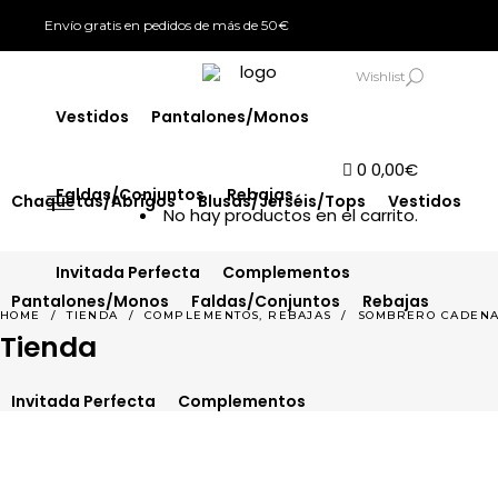
Envío gratis en pedidos de más de 50€
Chaquetas/Abrigos
Blusas/Jerséis/Tops
SIGN IN
Wishlist
Vestidos
Pantalones/Monos
0
0,00
€
Faldas/Conjuntos
Rebajas
Chaquetas/Abrigos
Blusas/Jerséis/Tops
Vestidos
No hay productos en el carrito.
Invitada Perfecta
Complementos
Pantalones/Monos
Faldas/Conjuntos
Rebajas
,
HOME
/
TIENDA
/
COMPLEMENTOS
REBAJAS
/
SOMBRERO CADEN
Tienda
Invitada Perfecta
Complementos