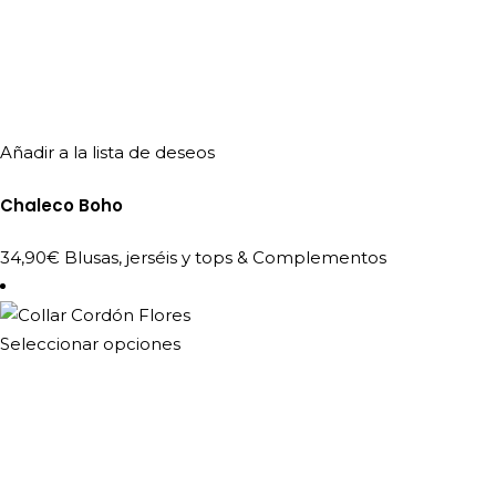
Añadir a la lista de deseos
Chaleco Boho
34,90
€
Blusas, jerséis y tops
&
Complementos
Este
Seleccionar opciones
producto
tiene
múltiples
variantes.
Las