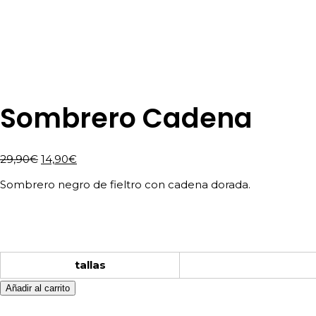
Sombrero Cadena
El
El
29,90
€
14,90
€
precio
precio
Sombrero negro de fieltro con cadena dorada.
original
actual
era:
es:
29,90€.
14,90€.
tallas
Añadir al carrito