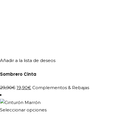
Añadir a la lista de deseos
Sombrero Cinta
El
El
29,90
€
19,90
€
Complementos
&
Rebajas
precio
precio
original
actual
era:
es:
Este
Seleccionar opciones
29,90€.
19,90€.
producto
tiene