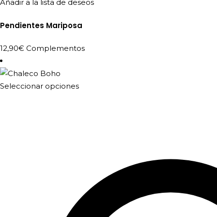
Añadir a la lista de deseos
Pendientes Mariposa
12,90
€
Complementos
Este
Seleccionar opciones
producto
tiene
múltiples
variantes.
Las
opciones
se
pueden
elegir
en