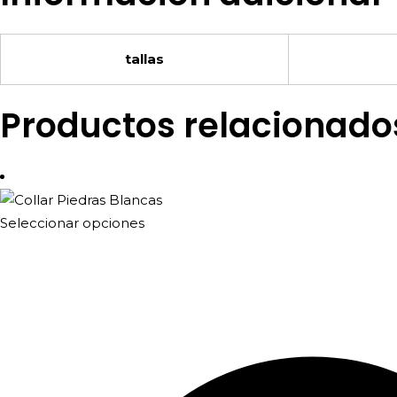
tallas
Productos relacionado
Este
Seleccionar opciones
producto
tiene
múltiples
variantes.
Las
opciones
se