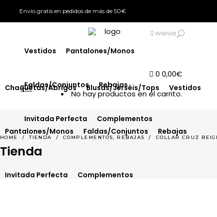
Envío gratis en pedidos de más de 50€
Chaquetas/Abrigos
Blusas/Jerséis/Tops
SIGN IN
Wishlist
Vestidos
Pantalones/Monos
0
0,00
€
Faldas/Conjuntos
Rebajas
Chaquetas/Abrigos
Blusas/Jerséis/Tops
Vestidos
No hay productos en el carrito.
Invitada Perfecta
Complementos
Pantalones/Monos
Faldas/Conjuntos
Rebajas
,
HOME
/
TIENDA
/
COMPLEMENTOS
REBAJAS
/
COLLAR CRUZ BEIG
Tienda
Invitada Perfecta
Complementos