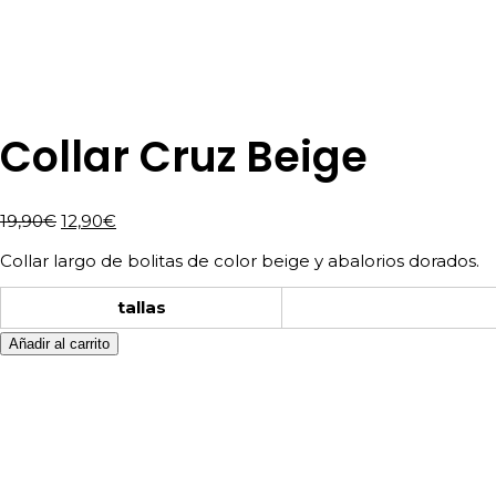
Collar Cruz Beige
El
El
19,90
€
12,90
€
precio
precio
Collar largo de bolitas de color beige y abalorios dorados.
original
actual
era:
es:
tallas
19,90€.
12,90€.
Añadir al carrito