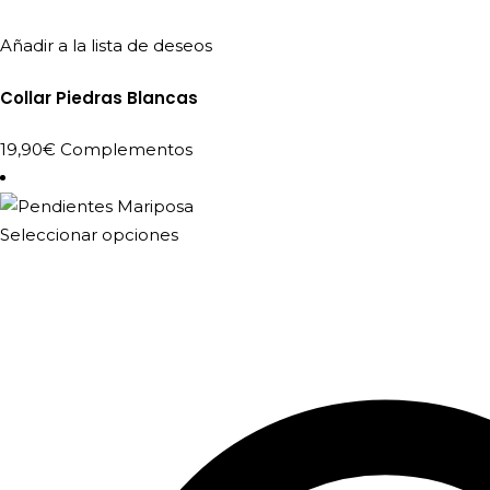
Añadir a la lista de deseos
Collar Piedras Blancas
19,90
€
Complementos
Este
Seleccionar opciones
producto
tiene
múltiples
variantes.
Las
opciones
se
pueden
elegir