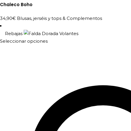
Chaleco Boho
34,90
€
Blusas, jerséis y tops
&
Complementos
Rebajas
Este
Seleccionar opciones
producto
tiene
múltiples
variantes.
Las
opciones
se
pueden
elegir
en
la