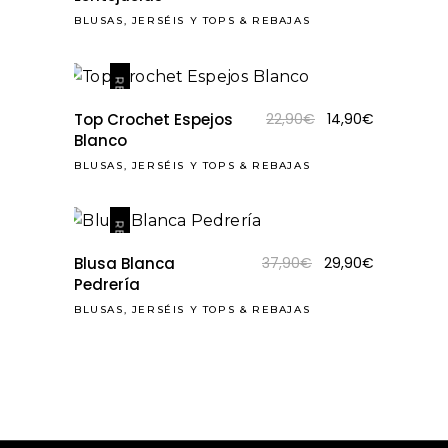
original
actual
BLUSAS, JERSÉIS Y TOPS
&
REBAJAS
era:
es:
35,90€.
28,90€.
REBAJAS
El
El
Top Crochet Espejos
22,90
€
14,90
€
precio
precio
Blanco
original
actual
BLUSAS, JERSÉIS Y TOPS
&
REBAJAS
era:
es:
22,90€.
14,90€.
REBAJAS
El
El
Blusa Blanca
37,90
€
29,90
€
precio
precio
Pedrería
original
actual
BLUSAS, JERSÉIS Y TOPS
&
REBAJAS
era:
es:
37,90€.
29,90€.