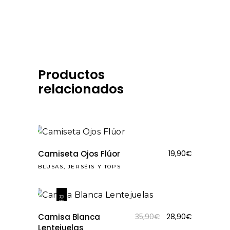
Productos
relacionados
Camiseta Ojos Flúor
19,90
€
BLUSAS, JERSÉIS Y TOPS
REBAJAS
El
El
Camisa Blanca
35,90
€
28,90
€
precio
precio
Lentejuelas