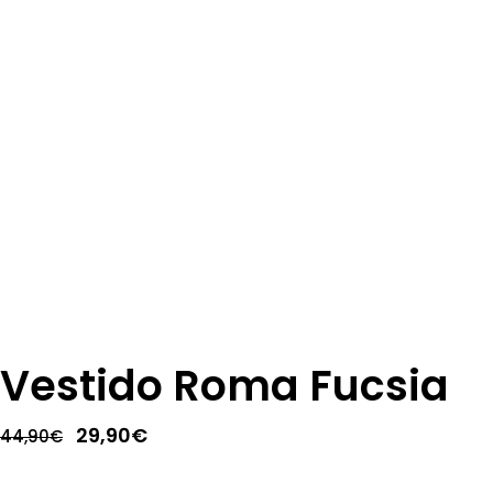
Vestido Roma Fucsia
El
El
29,90
€
44,90
€
precio
precio
original
actual