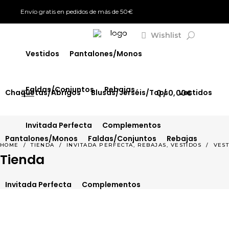
Envío gratis en pedidos de más de 50€
Chaquetas/Abrigos
Blusas/Jerséis/Tops
Wishlist
SIGN IN
Vestidos
Pantalones/Monos
Faldas/Conjuntos
Rebajas
Chaquetas/Abrigos
Blusas/Jerséis/Tops
Vestidos
0
0,00
€
Invitada Perfecta
Complementos
Pantalones/Monos
Faldas/Conjuntos
Rebajas
,
,
HOME
/
TIENDA
/
INVITADA PERFECTA
REBAJAS
VESTIDOS
/
VEST
Tienda
Invitada Perfecta
Complementos