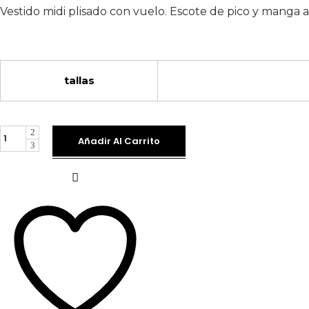
era:
es:
44,90€.
29,90€.
Vestido midi plisado con vuelo. Escote de pico y manga a
tallas
Vestido
Añadir Al Carrito
Roma
Fucsia
unidades