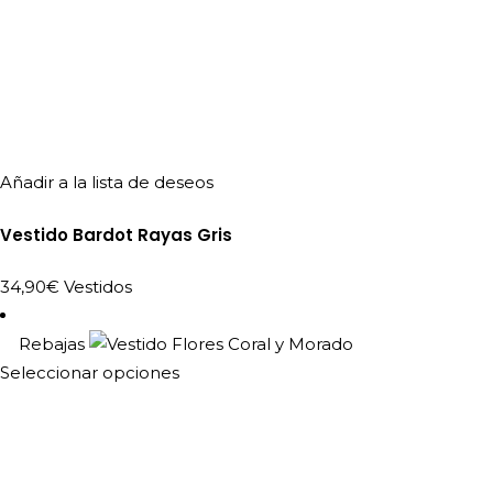
Añadir a la lista de deseos
Vestido Bardot Rayas Gris
34,90
€
Vestidos
Rebajas
Este
Seleccionar opciones
producto
tiene
múltiples
variantes.