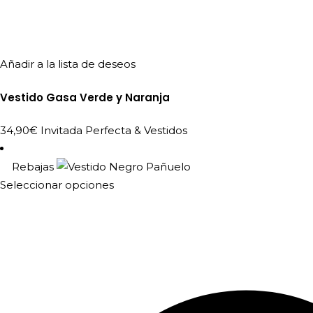
Añadir a la lista de deseos
Vestido Gasa Verde y Naranja
34,90
€
Invitada Perfecta
&
Vestidos
Rebajas
Este
Seleccionar opciones
producto
tiene
múltiples
variantes.
Las
opciones
se