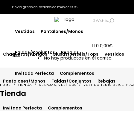
Envío gratis en pedidos de más de 50€
Chaquetas/Abrigos
Blusas/Jerséis/Tops
SIGN IN
Wishlist
Vestidos
Pantalones/Monos
0
0,00
€
Faldas/Conjuntos
Rebajas
Chaquetas/Abrigos
Blusas/Jerséis/Tops
Vestidos
No hay productos en el carrito.
Invitada Perfecta
Complementos
Pantalones/Monos
Faldas/Conjuntos
Rebajas
,
HOME
/
TIENDA
/
REBAJAS
VESTIDOS
/
VESTIDO TENIS BEIGE Y A
Tienda
Invitada Perfecta
Complementos