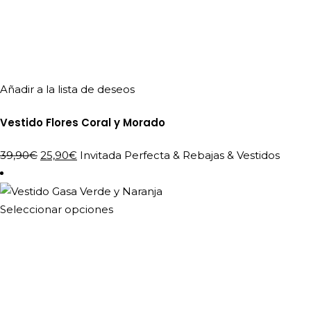
Añadir a la lista de deseos
Vestido Flores Coral y Morado
El
El
39,90
€
25,90
€
Invitada Perfecta
&
Rebajas
&
Vestidos
precio
precio
original
actual
era:
es:
Este
Seleccionar opciones
39,90€.
25,90€.
producto
tiene
múltiples
variantes.
Las