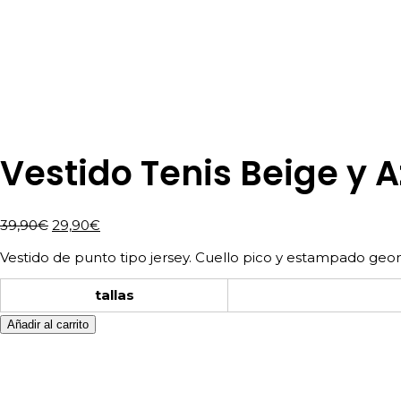
Vestido Tenis Beige y A
El
El
39,90
€
29,90
€
precio
precio
Vestido de punto tipo jersey. Cuello pico y estampado geo
original
actual
era:
es:
tallas
39,90€.
29,90€.
Añadir al carrito