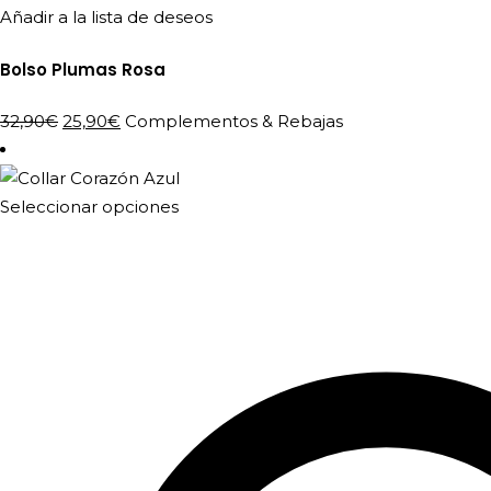
Añadir a la lista de deseos
Bolso Plumas Rosa
El
El
32,90
€
25,90
€
Complementos
&
Rebajas
precio
precio
original
actual
era:
es:
Este
Seleccionar opciones
32,90€.
25,90€.
producto
tiene
múltiples
variantes.
Las
opciones
se
pueden
elegir
en