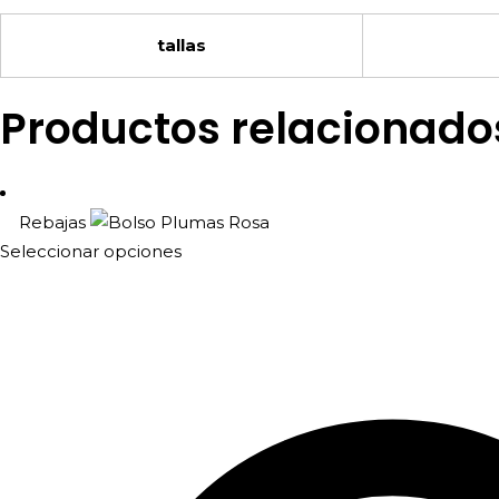
tallas
Productos relacionado
Rebajas
Este
Seleccionar opciones
producto
tiene
múltiples
variantes.
Las
opciones
se
pueden