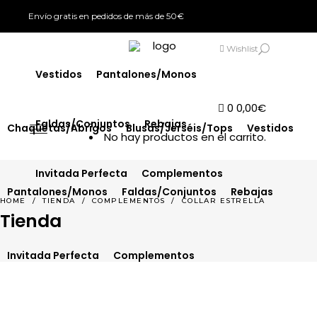
Envío gratis en pedidos de más de 50€
Chaquetas/Abrigos
Blusas/Jerséis/Tops
SIGN IN
Wishlist
Vestidos
Pantalones/Monos
0
0,00
€
Faldas/Conjuntos
Rebajas
Chaquetas/Abrigos
Blusas/Jerséis/Tops
Vestidos
No hay productos en el carrito.
Invitada Perfecta
Complementos
Pantalones/Monos
Faldas/Conjuntos
Rebajas
HOME
/
TIENDA
/
COMPLEMENTOS
/
COLLAR ESTRELLA
Tienda
Invitada Perfecta
Complementos