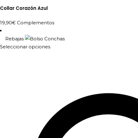
Collar Corazón Azul
19,90
€
Complementos
Rebajas
Este
Seleccionar opciones
producto
tiene
múltiples
variantes.
Las
opciones
se
pueden
elegir
en
la