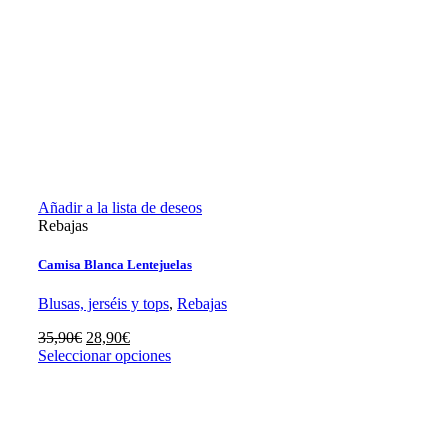
Añadir a la lista de deseos
Rebajas
Camisa Blanca Lentejuelas
Blusas, jerséis y tops
,
Rebajas
El
El
35,90
€
28,90
€
precio
precio
Seleccionar opciones
original
actual
era:
es:
35,90€.
28,90€.