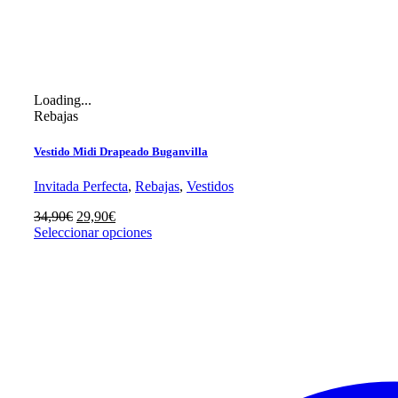
Loading...
Rebajas
Vestido Midi Drapeado Buganvilla
Invitada Perfecta
,
Rebajas
,
Vestidos
El
El
34,90
€
29,90
€
precio
precio
Seleccionar opciones
original
actual
era:
es:
34,90€.
29,90€.