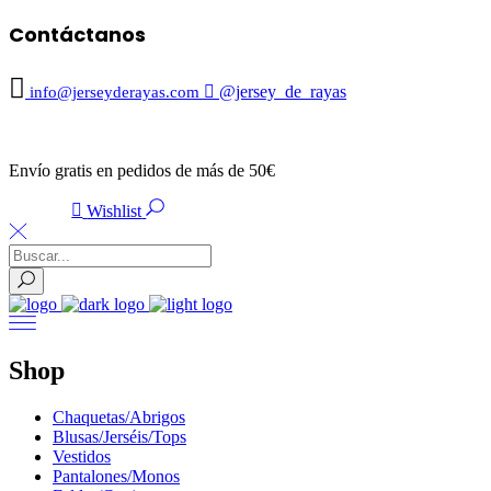
Contáctanos
@jersey_de_rayas
info@jerseyderayas.com
Envío gratis en pedidos de más de 50€
Wishlist
SIGN IN
Shop
Chaquetas/Abrigos
Blusas/Jerséis/Tops
Vestidos
Pantalones/Monos