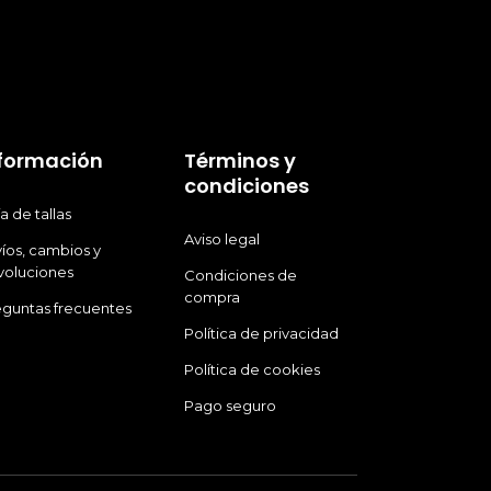
la
la
página
págin
de
de
producto
produ
nformación
Términos y
condiciones
a de tallas
Aviso legal
íos, cambios y
voluciones
Condiciones de
compra
eguntas frecuentes
Política de privacidad
Política de cookies
Pago seguro