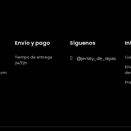
la
la
página
página
de
de
producto
producto
Envío y pago
Síguenos
I
Tiempo de entrega:
Guí
@jersey_de_rayas
24/72h
Env
.com
de
Pr