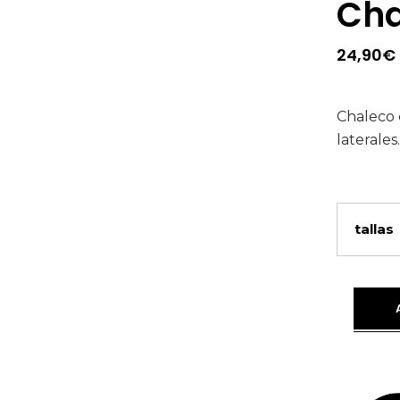
Cha
24,90
€
Chaleco 
laterales
tallas