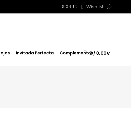
Wishlist
SIGN IN
ajas
Invitada Perfecta
Complementos
0
0,00
€