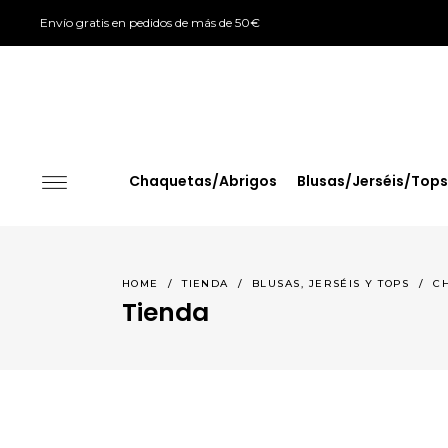
Envío gratis en pedidos de más de 50€
Chaquetas/Abrigos
Blusas/Jerséis/Tops
HOME
/
TIENDA
/
BLUSAS, JERSÉIS Y TOPS
/
C
Tienda