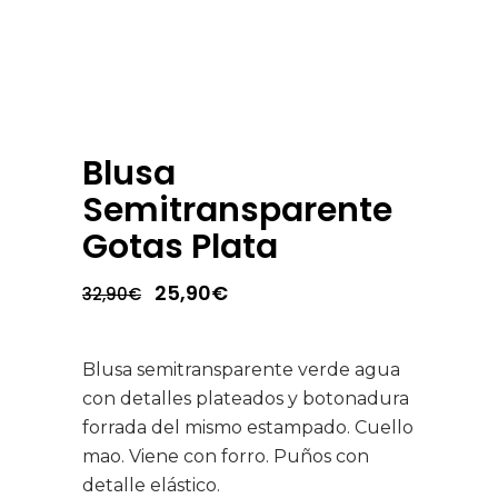
Blusa
Semitransparente
Gotas Plata
El
El
25,90
€
32,90
€
precio
precio
original
actual
era:
es:
32,90€.
25,90€.
Blusa semitransparente verde agua
con detalles plateados y botonadura
forrada del mismo estampado. Cuello
mao. Viene con forro. Puños con
detalle elástico.