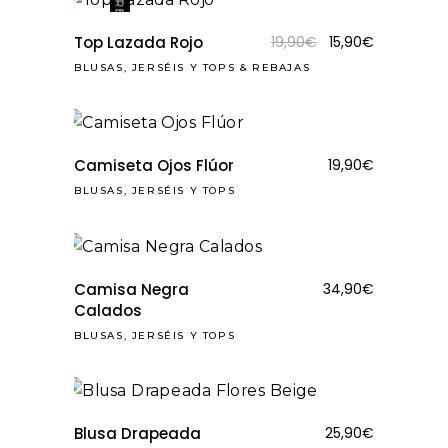
REBAJAS
El
El
Top Lazada Rojo
19,90
€
15,90
€
precio
precio
BLUSAS, JERSÉIS Y TOPS
&
REBAJAS
original
actual
era:
es:
19,90€.
15,90€.
Camiseta Ojos Flúor
19,90
€
BLUSAS, JERSÉIS Y TOPS
Camisa Negra
34,90
€
Calados
BLUSAS, JERSÉIS Y TOPS
Blusa Drapeada
25,90
€