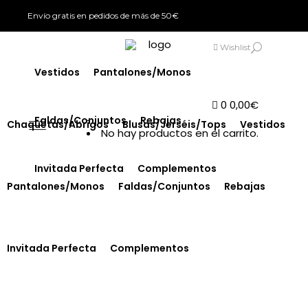
Envío gratis en pedidos de más de 50€
Chaquetas/Abrigos
Blusas/Jerséis/Tops
SIGN IN
Wishlist
Vestidos
Pantalones/Monos
0
0,00
€
Faldas/Conjuntos
Rebajas
Chaquetas/Abrigos
Blusas/Jerséis/Tops
Vestidos
No hay productos en el carrito.
Invitada Perfecta
Complementos
Pantalones/Monos
Faldas/Conjuntos
Rebajas
Invitada Perfecta
Complementos