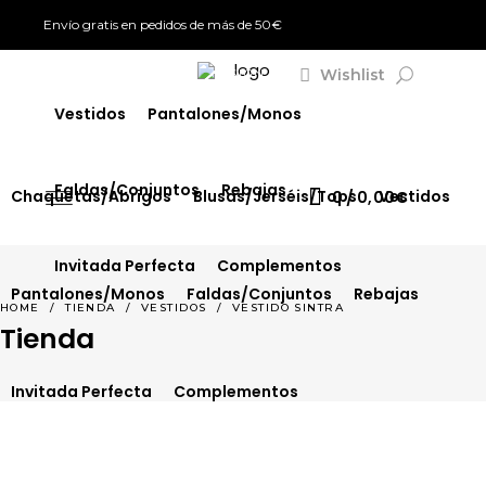
Envío gratis en pedidos de más de 50€
Chaquetas/Abrigos
Blusas/Jerséis/Tops
Wishlist
SIGN IN
Vestidos
Pantalones/Monos
Faldas/Conjuntos
Rebajas
Chaquetas/Abrigos
Blusas/Jerséis/Tops
Vestidos
0
0,00
€
Invitada Perfecta
Complementos
Pantalones/Monos
Faldas/Conjuntos
Rebajas
HOME
/
TIENDA
/
VESTIDOS
/
VESTIDO SINTRA
Tienda
Invitada Perfecta
Complementos