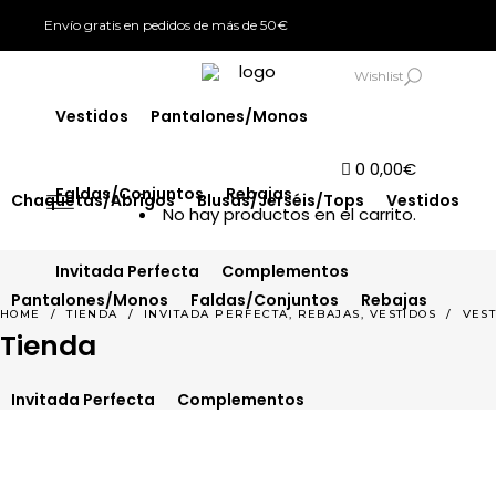
Envío gratis en pedidos de más de 50€
Chaquetas/Abrigos
Blusas/Jerséis/Tops
SIGN IN
Wishlist
Vestidos
Pantalones/Monos
0
0,00
€
Faldas/Conjuntos
Rebajas
Chaquetas/Abrigos
Blusas/Jerséis/Tops
Vestidos
No hay productos en el carrito.
Invitada Perfecta
Complementos
Pantalones/Monos
Faldas/Conjuntos
Rebajas
,
,
HOME
/
TIENDA
/
INVITADA PERFECTA
REBAJAS
VESTIDOS
/
VEST
Tienda
Invitada Perfecta
Complementos