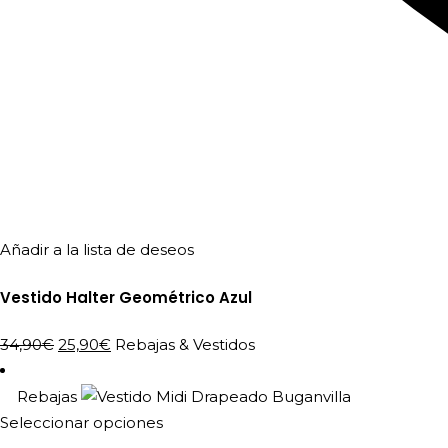
Añadir a la lista de deseos
Vestido Halter Geométrico Azul
El
El
34,90
€
25,90
€
Rebajas
&
Vestidos
precio
precio
original
actual
Rebajas
era:
es:
Este
Seleccionar opciones
34,90€.
25,90€.
producto