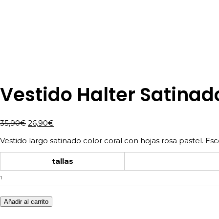
Vestido Halter Satinad
El
El
35,90
€
26,90
€
precio
precio
Vestido largo satinado color coral con hojas rosa pastel. Es
original
actual
era:
es:
tallas
35,90€.
26,90€.
Vestido
Halter
Satinado
Añadir al carrito
Hojas