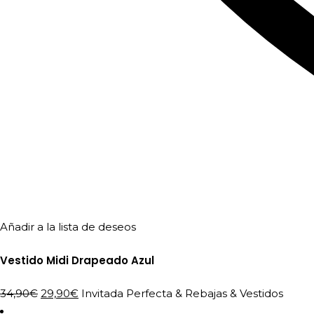
Añadir a la lista de deseos
Vestido Midi Drapeado Azul
El
El
34,90
€
29,90
€
Invitada Perfecta
&
Rebajas
&
Vestidos
precio
precio