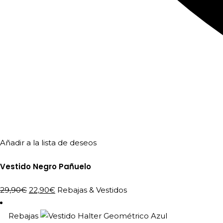
Añadir a la lista de deseos
Vestido Negro Pañuelo
El
El
29,90
€
22,90
€
Rebajas
&
Vestidos
precio
precio
original
actual
Rebajas