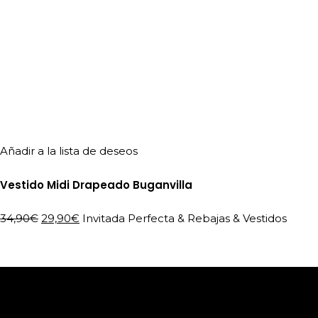
Añadir a la lista de deseos
Vestido Midi Drapeado Buganvilla
El
El
34,90
€
29,90
€
Invitada Perfecta
&
Rebajas
&
Vestidos
precio
precio
original
actual
era:
es:
34,90€.
29,90€.