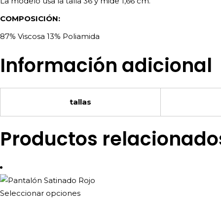
La modelo usa la talla 36 y mide 1,66 cm.
COMPOSICIÓN:
87% Viscosa 13% Poliamida
Información adicional
tallas
Productos relacionado
Este
Seleccionar opciones
producto
tiene