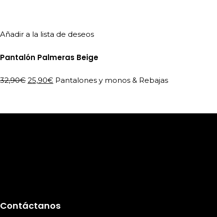
Añadir a la lista de deseos
Pantalón Palmeras Beige
El
El
32,90
€
25,90
€
Pantalones y monos
&
Rebajas
precio
precio
original
actual
era:
es:
32,90€.
25,90€.
Contáctanos