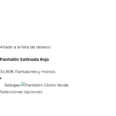
Añadir a la lista de deseos
Pantalón Satinado Rojo
34,90
€
Pantalones y monos
Rebajas
Este
Seleccionar opciones
producto
tiene
múltiples