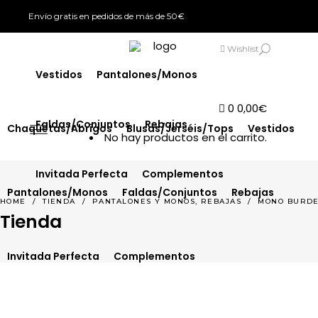
Envío gratis en pedidos de más de 50€
Chaquetas/Abrigos
Blusas/Jerséis/Tops
SIGN IN
Wishlist
Vestidos
Pantalones/Monos
0
0,00
€
Faldas/Conjuntos
Rebajas
Chaquetas/Abrigos
Blusas/Jerséis/Tops
Vestidos
No hay productos en el carrito.
Invitada Perfecta
Complementos
Pantalones/Monos
Faldas/Conjuntos
Rebajas
,
HOME
/
TIENDA
/
PANTALONES Y MONOS
REBAJAS
/
MONO BURDE
Tienda
Invitada Perfecta
Complementos