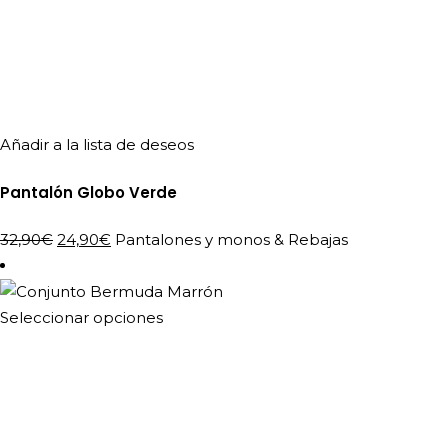
Añadir a la lista de deseos
Pantalón Globo Verde
El
El
32,90
€
24,90
€
Pantalones y monos
&
Rebajas
precio
precio
original
actual
era:
es:
Este
Seleccionar opciones
32,90€.
24,90€.
producto
tiene
múltiples
variantes.
Las