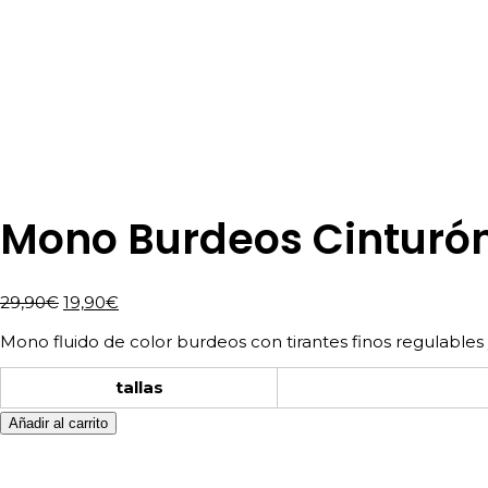
Mono Burdeos Cinturó
El
El
29,90
€
19,90
€
precio
precio
Mono fluido de color burdeos con tirantes finos regulables y
original
actual
era:
es:
tallas
29,90€.
19,90€.
Añadir al carrito