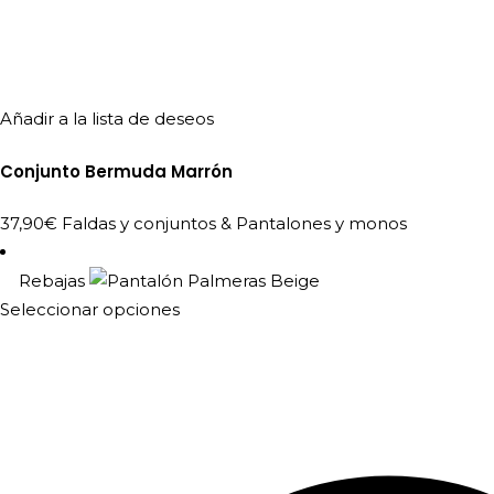
Añadir a la lista de deseos
Conjunto Bermuda Marrón
37,90
€
Faldas y conjuntos
&
Pantalones y monos
Rebajas
Este
Seleccionar opciones
producto
tiene
múltiples
variantes.
Las
opciones