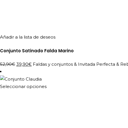
Añadir a la lista de deseos
Conjunto Satinado Falda Marino
El
El
52,90
€
39,90
€
Faldas y conjuntos
&
Invitada Perfecta
&
Reb
precio
precio
original
actual
era:
es:
Este
Seleccionar opciones
52,90€.
39,90€.
producto
tiene
múltiples
variantes.
Las