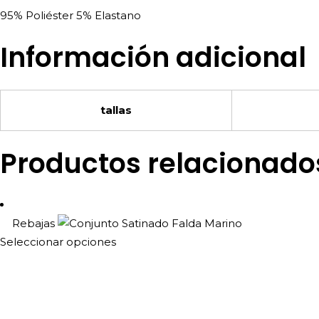
95% Poliéster 5% Elastano
Información adicional
tallas
Productos relacionado
Rebajas
Este
Seleccionar opciones
producto
tiene
múltiples
variantes.