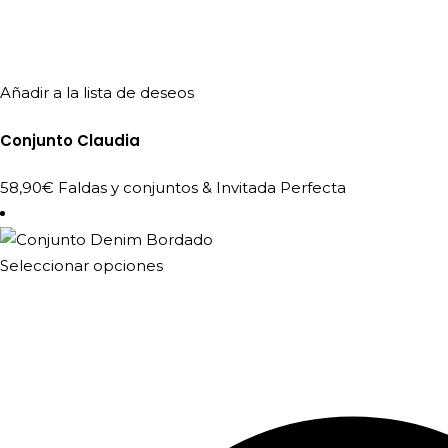
Añadir a la lista de deseos
Conjunto Claudia
58,90
€
Faldas y conjuntos
&
Invitada Perfecta
Este
Seleccionar opciones
producto
tiene
múltiples
variantes.
Las
opciones
se