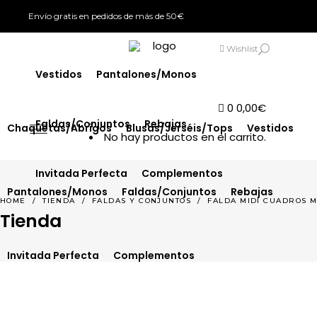
Envío gratis en pedidos de más de 50€
Chaquetas/Abrigos
Blusas/Jerséis/Tops
SIGN IN
Wishlist
Vestidos
Pantalones/Monos
0
0,00
€
Faldas/Conjuntos
Rebajas
Chaquetas/Abrigos
Blusas/Jerséis/Tops
Vestidos
No hay productos en el carrito.
Invitada Perfecta
Complementos
Pantalones/Monos
Faldas/Conjuntos
Rebajas
HOME
/
TIENDA
/
FALDAS Y CONJUNTOS
/
FALDA MIDI CUADROS 
Tienda
Invitada Perfecta
Complementos