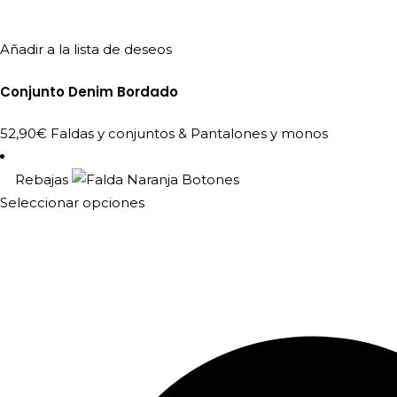
Añadir a la lista de deseos
Conjunto Denim Bordado
52,90
€
Faldas y conjuntos
&
Pantalones y monos
Rebajas
Este
Seleccionar opciones
producto
tiene
múltiples
variantes.
Las
opciones
se
pueden