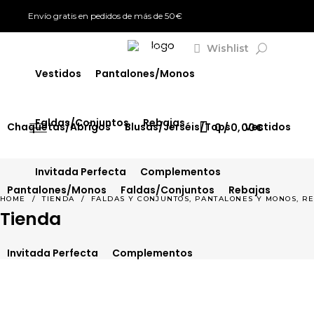
Envío gratis en pedidos de más de 50€
Chaquetas/Abrigos
Blusas/Jerséis/Tops
Wishlist
SIGN IN
Vestidos
Pantalones/Monos
Faldas/Conjuntos
Rebajas
Chaquetas/Abrigos
Blusas/Jerséis/Tops
Vestidos
0
0,00
€
Invitada Perfecta
Complementos
Pantalones/Monos
Faldas/Conjuntos
Rebajas
,
,
HOME
/
TIENDA
/
FALDAS Y CONJUNTOS
PANTALONES Y MONOS
RE
Tienda
Invitada Perfecta
Complementos