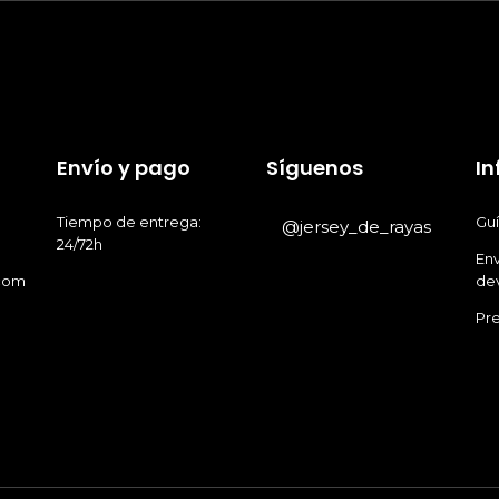
en
la
la
página
página
de
de
producto
producto
Envío y pago
Síguenos
I
Tiempo de entrega:
Guí
@jersey_de_rayas
24/72h
Env
.com
de
Pr