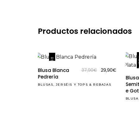
Productos relacionados
RE
REBAJAS
El
El
Blusa Blanca
37,90
€
29,90
€
precio
precio
Pedrería
Blusa
original
actual
Semi
BLUSAS, JERSÉIS Y TOPS
&
REBAJAS
era:
es:
e Got
37,90€.
29,90€.
BLUSA