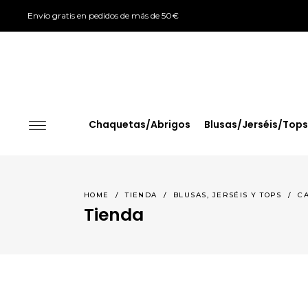
Envío gratis en pedidos de más de 50€
Chaquetas/Abrigos
Blusas/Jerséis/Tops
HOME
/
TIENDA
/
BLUSAS, JERSÉIS Y TOPS
/
C
Tienda