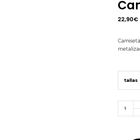
Cam
22,90
€
Camiseta
metalizad
tallas
Camiseta
Jirafa
unidades