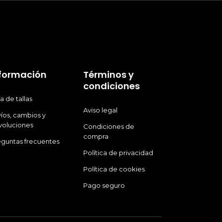
la
la
página
págin
de
de
producto
produ
nformación
Términos y
condiciones
a de tallas
Aviso legal
íos, cambios y
voluciones
Condiciones de
compra
eguntas frecuentes
Política de privacidad
Política de cookies
Pago seguro