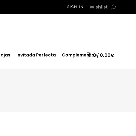
Wishlist
SIGN IN
ajas
Invitada Perfecta
Complementos
0
0,00
€