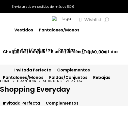
Envío gratis en pedidos de más de 50€
Chaquetas/Abrigos
Blusas/Jerséis/Tops
Wishlist
SIGN IN
Vestidos
Pantalones/Monos
Faldas/Conjuntos
Rebajas
Chaquetas/Abrigos
Blusas/Jerséis/Tops
Vestidos
0
0,00
€
Invitada Perfecta
Complementos
Pantalones/Monos
Faldas/Conjuntos
Rebajas
HOME
/
BRANDING
/
SHOPPING EVERYDAY
Shopping Everyday
Invitada Perfecta
Complementos