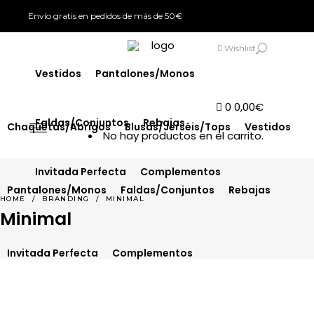
Envío gratis en pedidos de más de 50€
Chaquetas/Abrigos
Blusas/Jerséis/Tops
SIGN IN
Wishlist
Vestidos
Pantalones/Monos
0
0,00
€
Faldas/Conjuntos
Rebajas
Chaquetas/Abrigos
Blusas/Jerséis/Tops
Vestidos
No hay productos en el carrito.
Invitada Perfecta
Complementos
Pantalones/Monos
Faldas/Conjuntos
Rebajas
HOME
/
BRANDING
/
MINIMAL
Minimal
Invitada Perfecta
Complementos