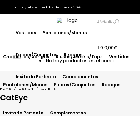
Envío gratis en pedidos de más de 50€
Chaquetas/Abrigos
Blusas/Jerséis/Tops
SIGN IN
Wishlist
Vestidos
Pantalones/Monos
0
0,00
€
Faldas/Conjuntos
Rebajas
Chaquetas/Abrigos
Blusas/Jerséis/Tops
Vestidos
No hay productos en el carrito.
Invitada Perfecta
Complementos
Pantalones/Monos
Faldas/Conjuntos
Rebajas
HOME
/
DESIGN
/
CATEYE
CatEye
Invitada Perfecta
Complementos