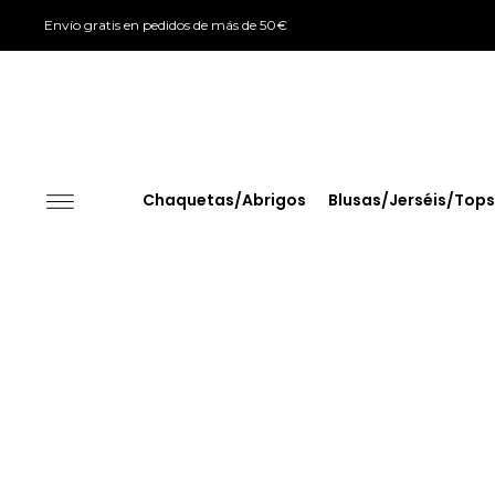
Envío gratis en pedidos de más de 50€
Chaquetas/Abrigos
Blusas/Jerséis/Tops