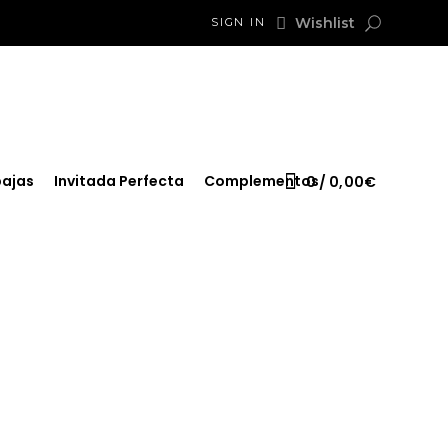
Wishlist
SIGN IN
ajas
Invitada Perfecta
Complementos
0
0,00
€