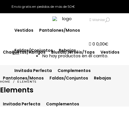
Envío gratis en pedidos de más de 50€
Chaquetas/Abrigos
Blusas/Jerséis/Tops
SIGN IN
Wishlist
Vestidos
Pantalones/Monos
0
0,00
€
Faldas/Conjuntos
Rebajas
Chaquetas/Abrigos
Blusas/Jerséis/Tops
Vestidos
No hay productos en el carrito.
Invitada Perfecta
Complementos
Pantalones/Monos
Faldas/Conjuntos
Rebajas
HOME
/
ELEMENTS
Elements
Invitada Perfecta
Complementos